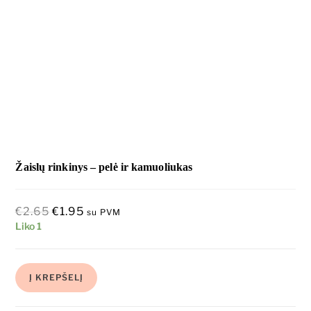
Žaislų rinkinys – pelė ir kamuoliukas
€
2.65
€
1.95
su PVM
Liko 1
Į KREPŠELĮ