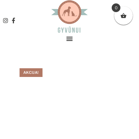
0
AKCIJA!