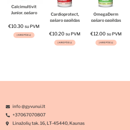
Calcimultivit
Junior, pašaro
Cardioprotect,
OmegaDerm
papildas šunims
pašaro papildas
pašaro papildas
ir katėms,
€
10.30
šunims ir
šunims ir
su PVM
50tbl.
katėms
katėms
€
10.20
€
12.00
su PVM
su PVM
Į KREPŠELĮ
Į KREPŠELĮ
Į KREPŠELĮ
info @gyvunui.lt
+37067070807
Linažolių tak. 16, LT-45440, Kaunas