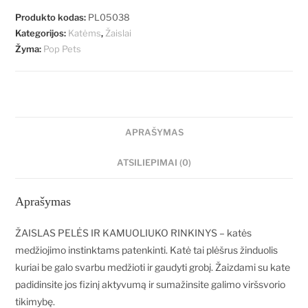
Produkto kodas:
PL05038
Kategorijos:
Katėms
,
Žaislai
Žyma:
Pop Pets
APRAŠYMAS
ATSILIEPIMAI (0)
Aprašymas
ŽAISLAS PELĖS IR KAMUOLIUKO RINKINYS – katės
medžiojimo instinktams patenkinti. Katė tai plėšrus žinduolis
kuriai be galo svarbu medžioti ir gaudyti grobį. Žaizdami su kate
padidinsite jos fizinį aktyvumą ir sumažinsite galimo viršsvorio
tikimybę.