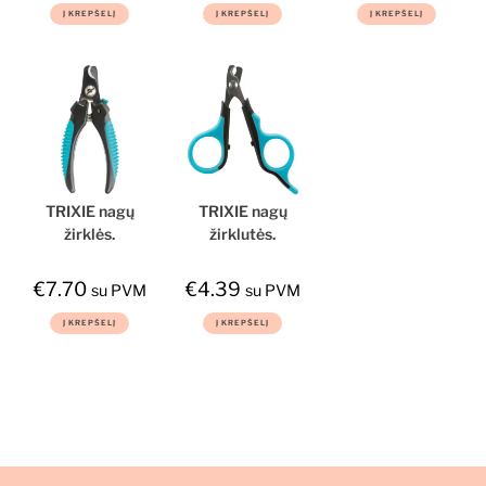
Į KREPŠELĮ
Į KREPŠELĮ
Į KREPŠELĮ
TRIXIE nagų
TRIXIE nagų
žirklės,
žirklutės,
plastmasė –
plastmasė,
nerūdijantis
nerūdijantis
€
7.70
€
4.39
su PVM
su PVM
plienas, 12 cm
plienas, 8cm
Į KREPŠELĮ
Į KREPŠELĮ