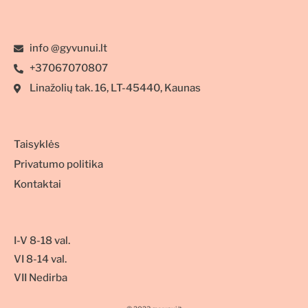
info @gyvunui.lt
+37067070807
Linažolių tak. 16, LT-45440, Kaunas
Taisyklės
Privatumo politika
Kontaktai
I-V 8-18 val.
VI 8-14 val.
VII Nedirba