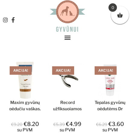
0
AKCIJA!
AKCIJA!
AKCIJA!
Maxim gyvūnų
Record
Tepalas gyvūnų
pėdučių vaškas,
užfiksuojamos
pėdutėms Dr
50 ml
žirklės nagams,
Seidel Paw
12cm
Wax, 75 ml
€
8.20
€
4.99
€
3.60
€
9.20
€
5.39
€
6.29
su PVM
su PVM
su PVM