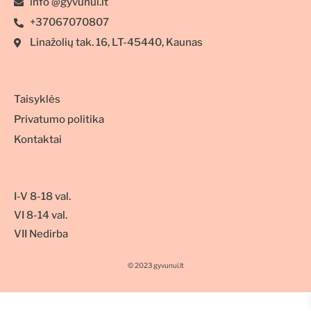
info @gyvunui.lt
+37067070807
Linažolių tak. 16, LT-45440, Kaunas
Taisyklės
Privatumo politika
Kontaktai
I-V 8-18 val.
VI 8-14 val.
VII Nedirba
© 2023 gyvunui.lt