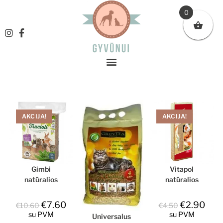
0
AKCIJA!
AKCIJA!
Gimbi
Vitapol
natūralios
natūralios
pjuvenos
apelsinų kvapo
graužikams ir
pjuvenos
€
7.60
€
2.90
€
10.60
€
4.50
triušiams, 60l
graužikams ir
su PVM
su PVM
Universalus
triušiams,