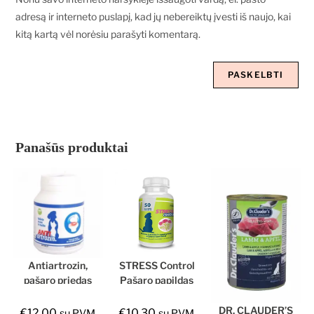
adresą ir interneto puslapį, kad jų nebereiktų įvesti iš naujo, kai
kitą kartą vėl norėsiu parašyti komentarą.
Panašūs produktai
Antiartrozin,
STRESS Control
pašaro priedas
Pašaro papildas
šunims ir
šunims
katėms, 80 tab.
DR. CLAUDER’S
€
12.00
€
10.30
su PVM
su PVM