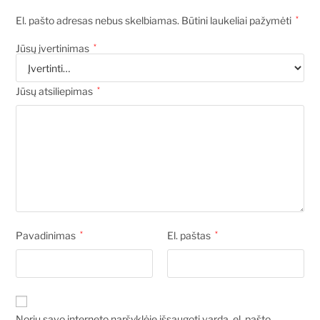
El. pašto adresas nebus skelbiamas.
Būtini laukeliai pažymėti
*
Jūsų įvertinimas
*
Jūsų atsiliepimas
*
Pavadinimas
*
El. paštas
*
Noriu savo interneto naršyklėje išsaugoti vardą, el. pašto