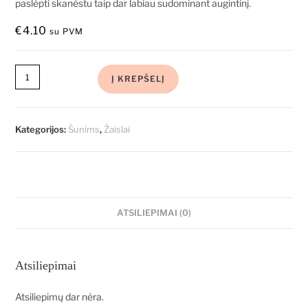
paslėpti skanėstu taip dar labiau sudominant augintinį.
€
4.10
su PVM
Į KREPŠELĮ
Kategorijos:
Šunims
,
Žaislai
ATSILIEPIMAI (0)
Atsiliepimai
Atsiliepimų dar nėra.