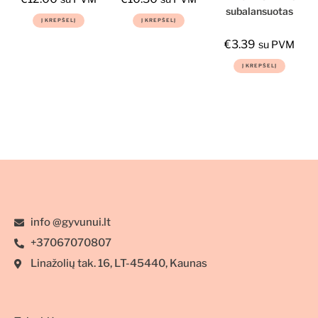
subalansuotas
Į KREPŠELĮ
Į KREPŠELĮ
drėgnas
maistas šunims
€
3.39
su PVM
su ėriena ir
Į KREPŠELĮ
obuoliais
kaulams ir
sąnariams
400g
info @gyvunui.lt
+37067070807
Linažolių tak. 16, LT-45440, Kaunas