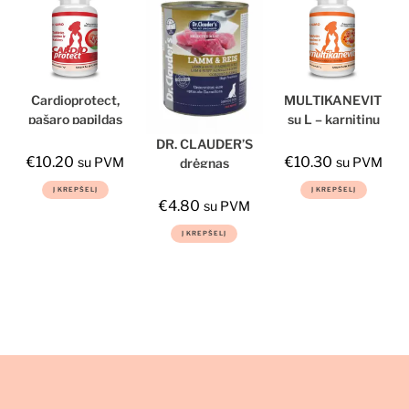
Cardioprotect,
MULTIKANEVIT
pašaro papildas
su L – karnitinu
šunims ir
DR. CLAUDER’S
katėms
€
10.20
€
10.30
su PVM
su PVM
drėgnas
maistas šunims
Į KREPŠELĮ
Į KREPŠELĮ
su ėriena,
€
4.80
su PVM
ryžiais ir
Į KREPŠELĮ
prebiotikais
800g