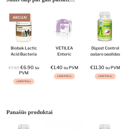
AKCIJA!
Biobak Lactic
VETILEA
Digest Control
Acid Bacteria
Enteric
pašaro papildas
pašarų papildas,
probiotikai
šunims ir
sutrikus
šunims, 1,5g
katėms, 80 tbl.
€
6.90
€
1.40
€
11.30
€
7.69
su
su PVM
su PVM
virškinimui, 175
pakeliai
PVM
Į KREPŠELĮ
Į KREPŠELĮ
g
Į KREPŠELĮ
Panašūs produktai