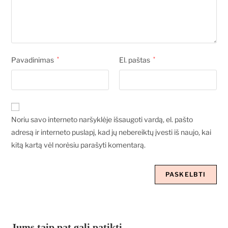
Pavadinimas
*
El. paštas
*
Noriu savo interneto naršyklėje išsaugoti vardą, el. pašto
adresą ir interneto puslapį, kad jų nebereiktų įvesti iš naujo, kai
kitą kartą vėl norėsiu parašyti komentarą.
Jums taip pat gali patikti…