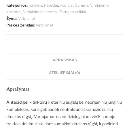
Kategorijos:
Katėms
,
Papildai
,
Papildai
,
Šunims
,
Virškinimo
sistemai
,
Virškinimo sistemai
,
Žarnyno veiklai
Žyma:
Vetplanet
Prekės ženklas:
VetPlanet
APRAŠYMAS
ATSILIEPIMAI (0)
Aprašymas
Antacid gel –
tinktūrų ir eterinių augalų bei neorganinių junginių
kompleksas, kuris gali padėti neutralizuoti skrandžio sulčių
druskos rūgštį. Vartojamas esant fiziologiniam virškinamojo
trakto sutrikimui, siekiant sumažinti druskos rūgštį ir padidinti