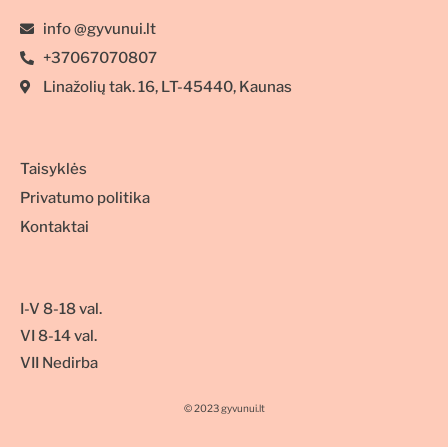
info @gyvunui.lt
+37067070807
Linažolių tak. 16, LT-45440, Kaunas
Taisyklės
Privatumo politika
Kontaktai
I-V 8-18 val.
VI 8-14 val.
VII Nedirba
© 2023 gyvunui.lt