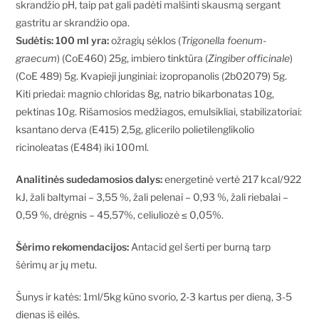
skrandžio pH, taip pat gali padėti malšinti skausmą sergant
gastritu ar skrandžio opa.
Sudėtis: 100 ml yra:
ožragių sėklos (
Trigonella foenum-
graecum
) (CoE460) 25g, imbiero tinktūra (
Zingiber officinale
)
(CoE 489) 5g. Kvapieji junginiai: izopropanolis (2b02079) 5g.
Kiti priedai: magnio chloridas 8g, natrio bikarbonatas 10g,
pektinas 10g. Rišamosios medžiagos, emulsikliai, stabilizatoriai:
ksantano derva (E415) 2,5g, glicerilo polietilenglikolio
ricinoleatas (E484) iki 100ml.
Analitinės sudedamosios dalys:
energetinė vertė 217 kcal/922
kJ, žali baltymai – 3,55 %, žali pelenai – 0,93 %, žali riebalai –
0,59 %, drėgnis – 45,57%, celiuliozė ≤ 0,05%.
Šėrimo rekomendacijos:
Antacid gel šerti per burną tarp
šėrimų ar jų metu.
Šunys ir katės: 1ml/5kg kūno svorio, 2-3 kartus per dieną, 3-5
dienas iš eilės.