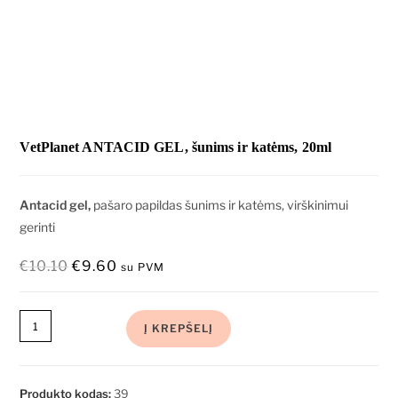
VetPlanet ANTACID GEL, šunims ir katėms, 20ml
Antacid gel,
pašaro papildas šunims ir katėms, virškinimui
gerinti
€
10.10
€
9.60
su PVM
Į KREPŠELĮ
Produkto kodas:
39