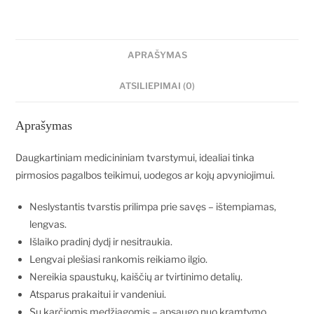
APRAŠYMAS
ATSILIEPIMAI (0)
Aprašymas
Daugkartiniam medicininiam tvarstymui, idealiai tinka
pirmosios pagalbos teikimui, uodegos ar kojų apvyniojimui.
Neslystantis tvarstis prilimpa prie savęs – ištempiamas,
lengvas.
Išlaiko pradinį dydį ir nesitraukia.
Lengvai plešiasi rankomis reikiamo ilgio.
Nereikia spaustukų, kaiščių ar tvirtinimo detalių.
Atsparus prakaitui ir vandeniui.
Su karčiomis medžiagomis – apsaugo nuo kramtymo.