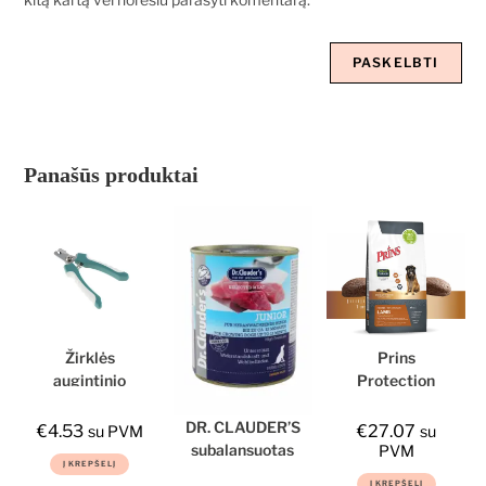
Panašūs produktai
Žirklės
Prins
augintinio
Protection
nagams
Croque LAMB
Hypoallergenic,
DR. CLAUDER’S
€
4.53
€
27.07
su PVM
su
2kg, sausas
subalansuotas
PVM
Į KREPŠELĮ
maistas šunims
drėgnas
Į KREPŠELĮ