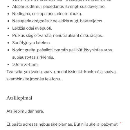
Atsparus dilimui, padedantis išvengti susidėvėjimo.
Nedirgina, nelimpa prie odos ir plaukų.
Nesugeria drėgmės ir neleidžia augti bakterijoms.
Leidžia odai kvėpuoti.
Puikus slėgio tvarstis, nenutraukiant cirkuliacijos.
Sudėtyje yra latekso.
Norint greitai pašalinti, tvarstis gali būti išvyniotas arba
supjaustytas žirklėmis.
10cm X 4,5m.
Tvarsčiai yra įvairių spalvų, norint išsirinkti konkrečią spalvą,
skambinkite įmonės telefonu.
Atsiliepimai
Atsiliepimų dar nėra.
El. pašto adresas nebus skelbiamas.
Būtini laukeliai pažymėti
*