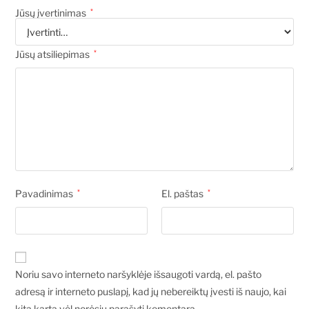
Jūsų įvertinimas
*
Jūsų atsiliepimas
*
Pavadinimas
*
El. paštas
*
Noriu savo interneto naršyklėje išsaugoti vardą, el. pašto
adresą ir interneto puslapį, kad jų nebereiktų įvesti iš naujo, kai
kitą kartą vėl norėsiu parašyti komentarą.