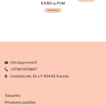
su ėriena
maistas jaunų
€
4.80
su PVM
šunų imuninei
Į KREPŠELĮ
sistemai 800g
info @gyvunui.lt
+37067070807
Linažolių tak. 16, LT-45440, Kaunas
Taisyklės
Privatumo politika