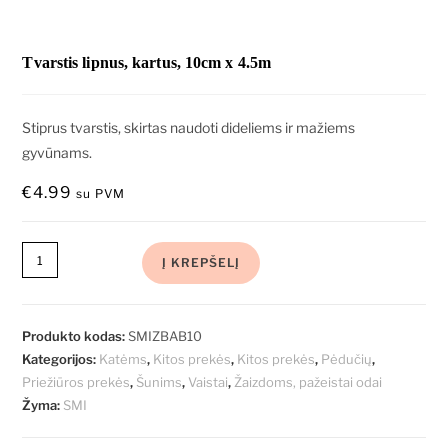
Tvarstis lipnus, kartus, 10cm x 4.5m
Stiprus tvarstis, skirtas naudoti dideliems ir mažiems
gyvūnams.
€
4.99
su PVM
Į KREPŠELĮ
Produkto kodas:
SMIZBAB10
Kategorijos:
Katėms
,
Kitos prekės
,
Kitos prekės
,
Pėdučių
,
Priežiūros prekės
,
Šunims
,
Vaistai
,
Žaizdoms, pažeistai odai
Žyma:
SMI