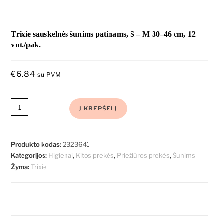
Trixie sauskelnės šunims patinams, S – M 30–46 cm, 12
vnt./pak.
€
6.84
su PVM
Į KREPŠELĮ
Produkto kodas:
2323641
Kategorijos:
Higienai
,
Kitos prekės
,
Priežiūros prekės
,
Šunims
Žyma:
Trixie