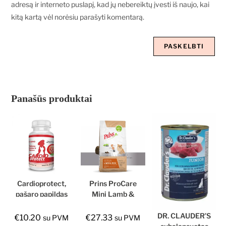
adresą ir interneto puslapį, kad jų nebereiktų įvesti iš naujo, kai
kitą kartą vėl norėsiu parašyti komentarą.
Panašūs produktai
Cardioprotect,
Prins ProCare
pašaro papildas
Mini Lamb &
šunims ir
Rice
katėms
Hypoallergic
DR. CLAUDER’S
€
10.20
€
27.33
su PVM
su PVM
sausas maistas