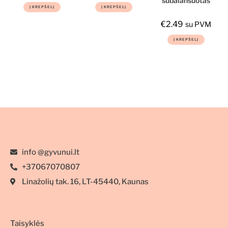
subalansuotas
Į KREPŠELĮ
Į KREPŠELĮ
suaugusiems
drėgnas
mažų veislių
maistas jaunų
€
2.49
su PVM
šunims
šunų imuninei
Į KREPŠELĮ
turintiems
sistemai 400g
jautrią odą ir
kailį, 3kg
info @gyvunui.lt
+37067070807
Linažolių tak. 16, LT-45440, Kaunas
Taisyklės