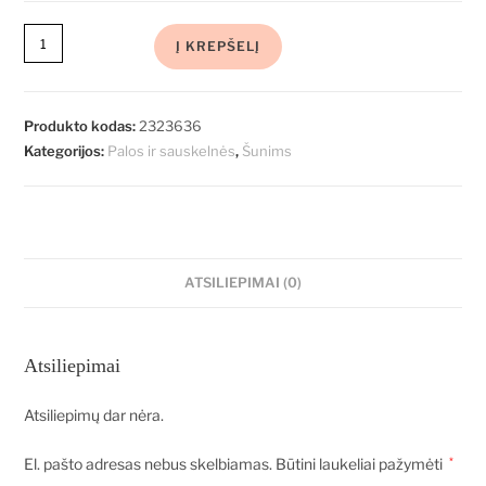
Į KREPŠELĮ
Produkto kodas:
2323636
Kategorijos:
Palos ir sauskelnės
,
Šunims
ATSILIEPIMAI (0)
Atsiliepimai
Atsiliepimų dar nėra.
El. pašto adresas nebus skelbiamas.
Būtini laukeliai pažymėti
*