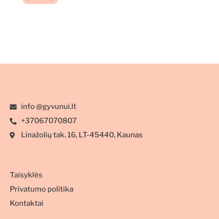
mažų veislių
šunims
turintiems
jautrią odą ir
kailį, 15kg
info @gyvunui.lt
+37067070807
Linažolių tak. 16, LT-45440, Kaunas
Taisyklės
Privatumo politika
Kontaktai