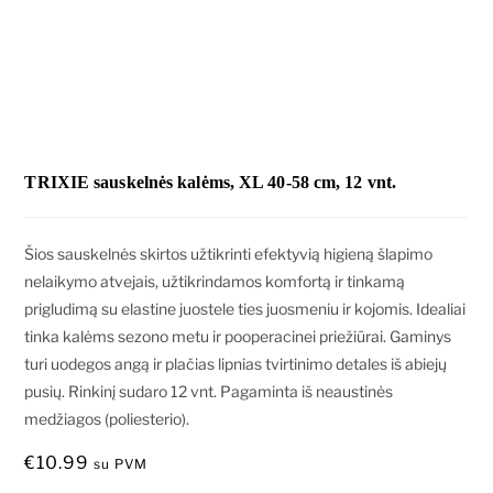
TRIXIE sauskelnės kalėms, XL 40-58 cm, 12 vnt.
Šios sauskelnės skirtos užtikrinti efektyvią higieną šlapimo
nelaikymo atvejais, užtikrindamos komfortą ir tinkamą
prigludimą su elastine juostele ties juosmeniu ir kojomis. Idealiai
tinka kalėms sezono metu ir pooperacinei priežiūrai. Gaminys
turi uodegos angą ir plačias lipnias tvirtinimo detales iš abiejų
pusių. Rinkinį sudaro 12 vnt. Pagaminta iš neaustinės
medžiagos (poliesterio).
€
10.99
su PVM