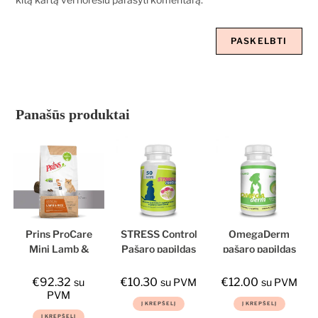
Panašūs produktai
Prins ProCare
STRESS Control
OmegaDerm
Mini Lamb &
Pašaro papildas
pašaro papildas
Rice
šunims
šunims ir
Hypoallergic
katėms
€
92.32
€
10.30
€
12.00
su
su PVM
su PVM
sausas maistas
PVM
Į KREPŠELĮ
Į KREPŠELĮ
suaugusiems
Į KREPŠELĮ