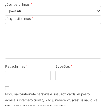
Jūsų įvertinimas
*
Jūsų atsiliepimas
*
Pavadinimas
*
El. paštas
*
Noriu savo interneto naršyklėje išsaugoti vardą, el. pašto
adresą ir interneto puslapį, kad jų nebereiktų įvesti iš naujo, kai
kitą kartą vėl norėsiu parašyti komentarą.