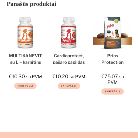
Panašūs produktai
MULTIKANEVIT
Cardioprotect,
Prins
su L – karnitinu
pašaro papildas
Protection
šunims ir
Croque LAMB
katėms
Hypoallergenic,
€
10.30
€
10.20
€
75.07
su PVM
su PVM
su
10kg, sausas
PVM
Į KREPŠELĮ
Į KREPŠELĮ
maistas šunims
Į KREPŠELĮ
su ėriena