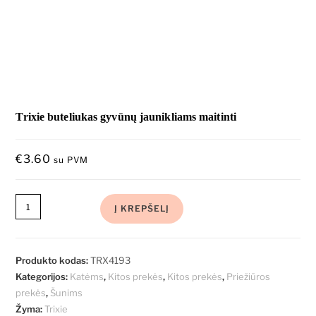
Trixie buteliukas gyvūnų jaunikliams maitinti
€
3.60
su PVM
Į KREPŠELĮ
Produkto kodas:
TRX4193
Kategorijos:
Katėms
,
Kitos prekės
,
Kitos prekės
,
Priežiūros
prekės
,
Šunims
Žyma:
Trixie