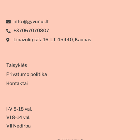
info @gyvunui.lt
+37067070807
Linažolių tak. 16, LT-45440, Kaunas
Taisyklės
Privatumo politika
Kontaktai
I-V 8-18 val.
VI 8-14 val.
VII Nedirba