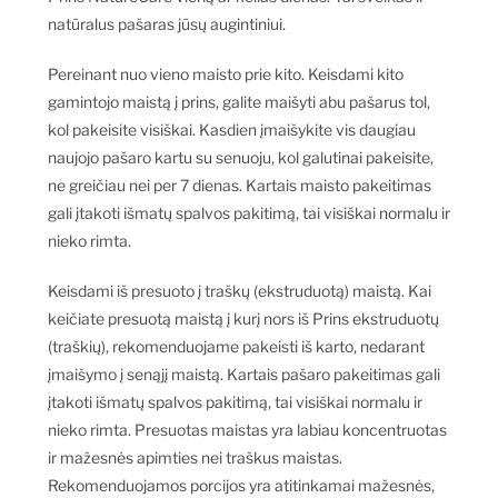
natūralus pašaras jūsų augintiniui.
Pereinant nuo vieno maisto prie kito. Keisdami kito
gamintojo maistą į prins, galite maišyti abu pašarus tol,
kol pakeisite visiškai. Kasdien įmaišykite vis daugiau
naujojo pašaro kartu su senuoju, kol galutinai pakeisite,
ne greičiau nei per 7 dienas. Kartais maisto pakeitimas
gali įtakoti išmatų spalvos pakitimą, tai visiškai normalu ir
nieko rimta.
Keisdami iš presuoto į traškų (ekstruduotą) maistą. Kai
keičiate presuotą maistą į kurį nors iš Prins ekstruduotų
(traškių), rekomenduojame pakeisti iš karto, nedarant
įmaišymo į senąjį maistą. Kartais pašaro pakeitimas gali
įtakoti išmatų spalvos pakitimą, tai visiškai normalu ir
nieko rimta. Presuotas maistas yra labiau koncentruotas
ir mažesnės apimties nei traškus maistas.
Rekomenduojamos porcijos yra atitinkamai mažesnės,