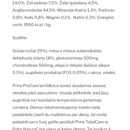
14,0%. Žali pelenai 7,5%. Žalia ląsteliena 4,5%.
Angliavandeniai 44,5%. Mineralai Kalcis 1,3%. Fosforas
0,8%. Kalis 0,8%. Magnio 0,1%. Natris 0,3%. Energinė
vertė 3950 kcal / kg.
Sudėtis:
Grūdai (ryžiai 25%), mėsa ir mėsos subproduktai,
dehidruota ėriena 18%, gliukozaminas 500mg,
chondroitinas 500mg, aliejai ir riebalai (lašišos aliejus
0,5%), augaliniai produktai (FOS 0,05%), cukrus, mielės.
Prins ProCare lamb&rice senior duodamas sausas,
nereikia jokio paruošimo. Visada įsitikinkite, kad jūsų
augintinis turi kambario temperatūros geriamojo
vandens. Dienos rekomenduojamą maisto kiekį
padalinkite į bent du maitinimus per dieną. Jei norite
palepinti savo šunį, galite pasiūlyti Prins TotalCare ar
Prins NatureCare vieną ar kelias dienas. Tai sveikas ir