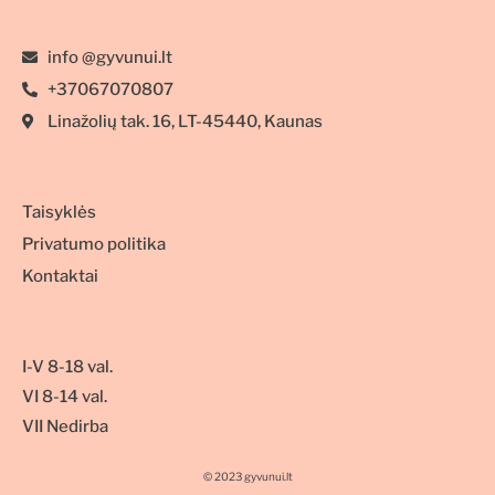
info @gyvunui.lt
+37067070807
Linažolių tak. 16, LT-45440, Kaunas
Taisyklės
Privatumo politika
Kontaktai
I-V 8-18 val.
VI 8-14 val.
VII Nedirba
© 2023 gyvunui.lt