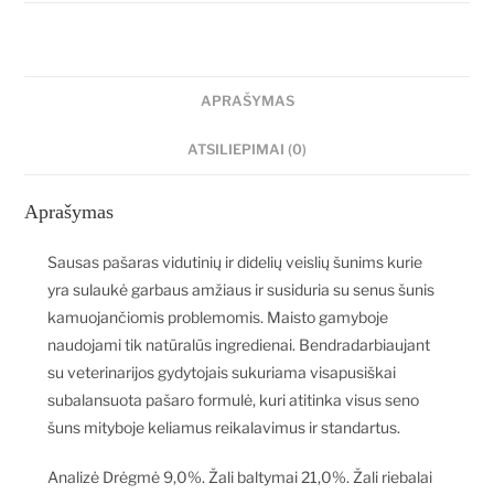
APRAŠYMAS
ATSILIEPIMAI (0)
Aprašymas
Sausas pašaras vidutinių ir didelių veislių šunims kurie
yra sulaukė garbaus amžiaus ir susiduria su senus šunis
kamuojančiomis problemomis. Maisto gamyboje
naudojami tik natūralūs ingredienai. Bendradarbiaujant
su veterinarijos gydytojais sukuriama visapusiškai
subalansuota pašaro formulė, kuri atitinka visus seno
šuns mityboje keliamus reikalavimus ir standartus.
Analizė Drėgmė 9,0%. Žali baltymai 21,0%. Žali riebalai