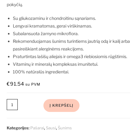
pokyčių.
Su gliukozaminu ir chondroitinu sąnariams.
Lengvai kramatomas, gerai virškinamas.
Subalansuota žarnyno mikroflora.
Rekomenduojamas šunims turintiems jautrią odą ir kailį arba
pasireiškiant alerginėms reakcijoms.
Praturtintas lašišų aliejais ir omega3 riebiosiomis rūgštimis.
Vitaminų ir mineralų kompleksas imunitetui.
100% natūralūs ingredientai.
€
91.54
su PVM
Į KREPŠELĮ
Kategorijos:
Pašarai
,
Sausi
,
Šunims