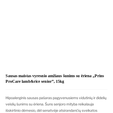
Sausas maistas vyresnio amžiaus šunims su ėriena „Prins
ProCare lamb&rice senior”, 15kg
Hipoalerginis sausas pašaras pagyvenusiems vidutinių ir didelių
veislių šunims su ėriena. Šuns senjoro mityba reikalauja
išskirtinio dėmesio, dėl senatvėje atsirandančių sveikatos