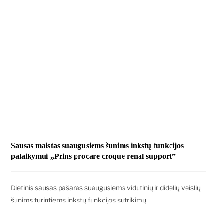
Sausas maistas suaugusiems šunims inkstų funkcijos
palaikymui „Prins procare croque renal support”
Dietinis sausas pašaras suaugusiems vidutinių ir didelių veislių
šunims turintiems inkstų funkcijos sutrikimų.