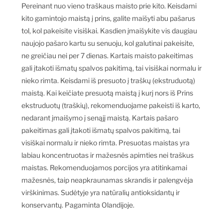
Pereinant nuo vieno traškaus maisto prie kito. Keisdami
kito gamintojo maistą į prins, galite maišyti abu pašarus
tol, kol pakeisite visiškai. Kasdien įmaišykite vis daugiau
naujojo pašaro kartu su senuoju, kol galutinai pakeisite,
ne greičiau nei per 7 dienas. Kartais maisto pakeitimas
gali įtakoti išmatų spalvos pakitimą, tai visiškai normalu ir
nieko rimta. Keisdami iš presuoto į traškų (ekstruduotą)
maistą. Kai keičiate presuotą maistą į kurį nors iš Prins
ekstruduotų (traškių), rekomenduojame pakeisti iš karto,
nedarant įmaišymo į senąjį maistą. Kartais pašaro
pakeitimas gali įtakoti išmatų spalvos pakitimą, tai
visiškai normalu ir nieko rimta. Presuotas maistas yra
labiau koncentruotas ir mažesnės apimties nei traškus
maistas. Rekomenduojamos porcijos yra atitinkamai
mažesnės, taip neapkraunamas skrandis ir palengvėja
virškinimas. Sudėtyje yra natūralių antioksidantų ir
konservantų. Pagaminta Olandijoje.