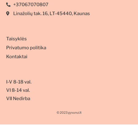
+37067070807
Linažolių tak. 16, LT-45440, Kaunas
Taisyklės
Privatumo politika
Kontaktai
I-V 8-18 val.
VI 8-14 val.
VII Nedirba
© 2023 gyvunui.lt