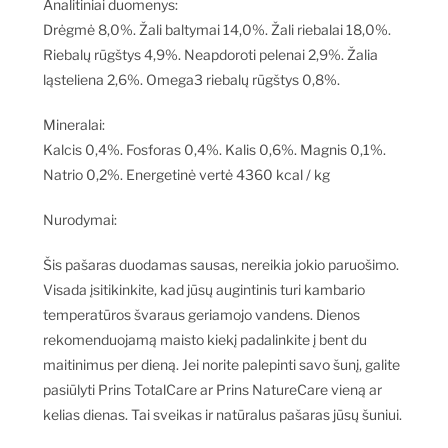
Analitiniai duomenys:
Drėgmė 8,0%. Žali baltymai 14,0%. Žali riebalai 18,0%.
Riebalų rūgštys 4,9%. Neapdoroti pelenai 2,9%. Žalia
ląsteliena 2,6%. Omega3 riebalų rūgštys 0,8%.
Mineralai:
Kalcis 0,4%. Fosforas 0,4%. Kalis 0,6%. Magnis 0,1%.
Natrio 0,2%. Energetinė vertė 4360 kcal / kg
Nurodymai:
Šis pašaras duodamas sausas, nereikia jokio paruošimo.
Visada įsitikinkite, kad jūsų augintinis turi kambario
temperatūros švaraus geriamojo vandens. Dienos
rekomenduojamą maisto kiekį padalinkite į bent du
maitinimus per dieną. Jei norite palepinti savo šunį, galite
pasiūlyti Prins TotalCare ar Prins NatureCare vieną ar
kelias dienas. Tai sveikas ir natūralus pašaras jūsų šuniui.