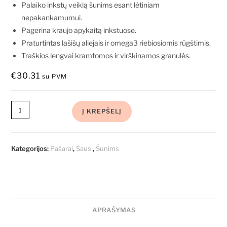
Palaiko inkstų veiklą šunims esant lėtiniam
nepakankamumui.
Pagerina kraujo apykaitą inkstuose.
Praturtintas lašišų aliejais ir omega3 riebiosiomis rūgštimis.
Traškios lengvai kramtomos ir virškinamos granulės.
€
30.31
su PVM
Į KREPŠELĮ
Kategorijos:
Pašarai
,
Sausi
,
Šunims
APRAŠYMAS