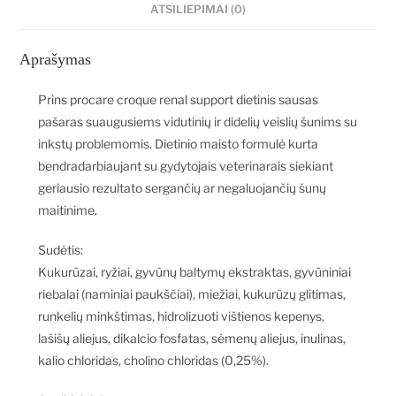
ATSILIEPIMAI (0)
Aprašymas
Prins procare croque renal support dietinis sausas
pašaras suaugusiems vidutinių ir didelių veislių šunims su
inkstų problemomis. Dietinio maisto formulė kurta
bendradarbiaujant su gydytojais veterinarais siekiant
geriausio rezultato sergančių ar negaluojančių šunų
maitinime.
Sudėtis:
Kukurūzai, ryžiai, gyvūnų baltymų ekstraktas, gyvūniniai
riebalai (naminiai paukščiai), miežiai, kukurūzų glitimas,
runkelių minkštimas, hidrolizuoti vištienos kepenys,
lašišų aliejus, dikalcio fosfatas, sėmenų aliejus, inulinas,
kalio chloridas, cholino chloridas (0,25%).