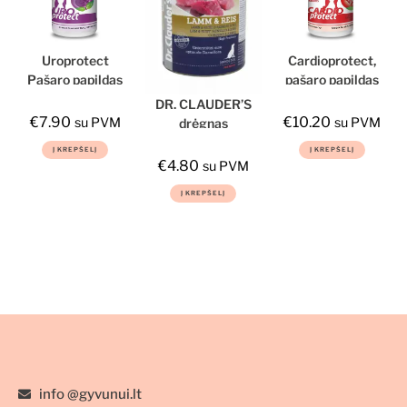
Uroprotect
Cardioprotect,
Pašaro papildas
pašaro papildas
šunims ir
šunims ir
DR. CLAUDER’S
katėms
katėms
€
7.90
€
10.20
su PVM
su PVM
drėgnas
maistas šunims
Į KREPŠELĮ
Į KREPŠELĮ
su ėriena,
€
4.80
su PVM
ryžiais ir
Į KREPŠELĮ
prebiotikais
800g
info @gyvunui.lt