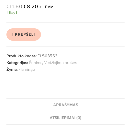
€
11.60
€
8.20
su PVM
Liko 1
Į KREPŠELĮ
Produkto kodas:
FL503553
Kategorijos:
Šunims
,
Vedžiojimo prekės
Žyma:
Flamingo
APRAŠYMAS
ATSILIEPIMAI (0)