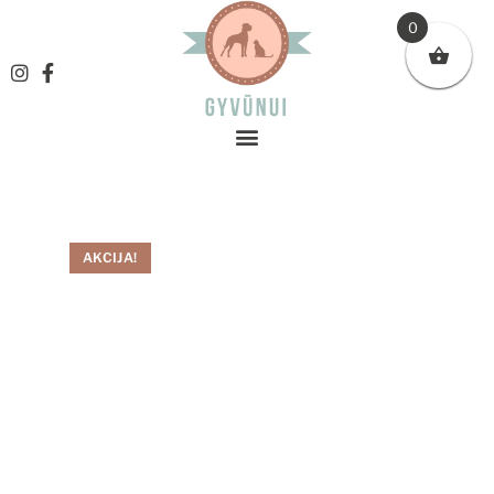
0
AKCIJA!