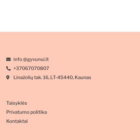
sąnariams
800g
info @gyvunui.lt
+37067070807
Linažolių tak. 16, LT-45440, Kaunas
Taisyklės
Privatumo politika
Kontaktai