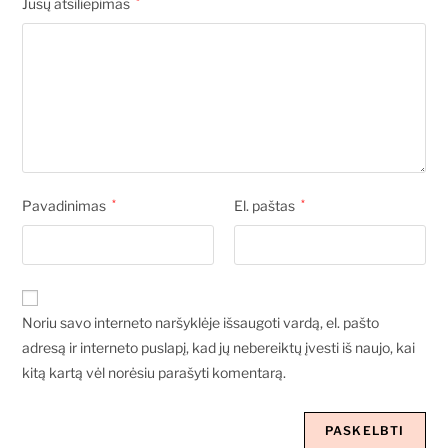
Jūsų atsiliepimas
*
Pavadinimas
*
El. paštas
*
Noriu savo interneto naršyklėje išsaugoti vardą, el. pašto
adresą ir interneto puslapį, kad jų nebereiktų įvesti iš naujo, kai
kitą kartą vėl norėsiu parašyti komentarą.