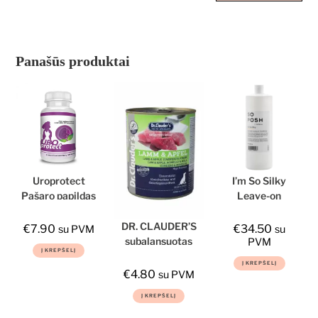
Panašūs produktai
Uroprotect
I’m So Silky
Pašaro papildas
Leave-on
šunims ir
kondicionierius,
katėms
So Posh, 1l
DR. CLAUDER’S
€
7.90
€
34.50
su PVM
su
subalansuotas
PVM
Į KREPŠELĮ
drėgnas
Į KREPŠELĮ
maistas šunims
€
4.80
su PVM
su ėriena ir
Į KREPŠELĮ
obuoliais
kaulams ir