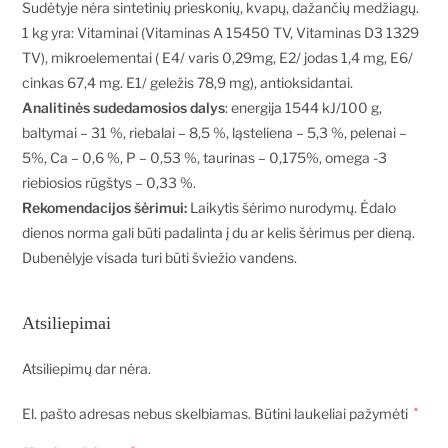
Sudėtyje nėra sintetinių prieskonių, kvapų, dažančių medžiagų.
1 kg yra: Vitaminai (Vitaminas A 15450 TV, Vitaminas D3 1329
TV), mikroelementai ( E4/ varis 0,29mg, E2/ jodas 1,4 mg, E6/
cinkas 67,4 mg. E1/ geležis 78,9 mg), antioksidantai.
Analitinės sudedamosios dalys
: energija 1544 kJ/100 g,
baltymai – 31 %, riebalai – 8,5 %, ląsteliena – 5,3 %, pelenai –
5%, Ca – 0,6 %, P – 0,53 %, taurinas – 0,175%, omega -3
riebiosios rūgštys – 0,33 %.
Rekomendacijos šėrimui:
Laikytis šėrimo nurodymų. Ėdalo
dienos norma gali būti padalinta į du ar kelis šėrimus per dieną.
Dubenėlyje visada turi būti šviežio vandens.
Atsiliepimai
Atsiliepimų dar nėra.
El. pašto adresas nebus skelbiamas.
Būtini laukeliai pažymėti
*