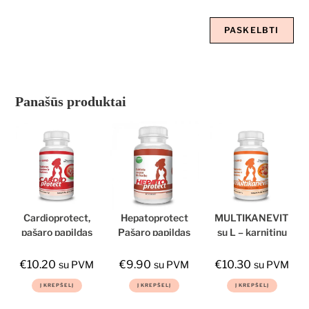
Panašūs produktai
Cardioprotect,
Hepatoprotect
MULTIKANEVIT
pašaro papildas
Pašaro papildas
su L – karnitinu
šunims ir
šunims ir
katėms
katėms
€
10.20
€
9.90
€
10.30
su PVM
su PVM
su PVM
Į KREPŠELĮ
Į KREPŠELĮ
Į KREPŠELĮ