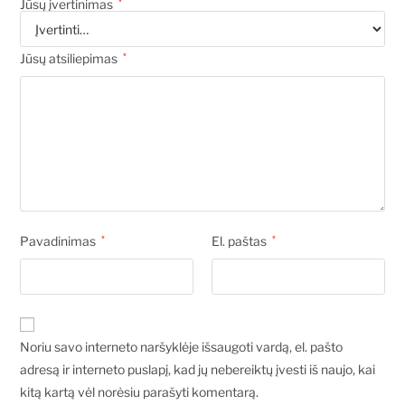
Jūsų įvertinimas
*
Jūsų atsiliepimas
*
Pavadinimas
*
El. paštas
*
Noriu savo interneto naršyklėje išsaugoti vardą, el. pašto
adresą ir interneto puslapį, kad jų nebereiktų įvesti iš naujo, kai
kitą kartą vėl norėsiu parašyti komentarą.