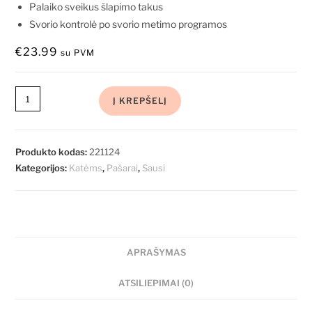
Palaiko sveikus šlapimo takus
Svorio kontrolė po svorio metimo programos
€
23.99
su PVM
Į KREPŠELĮ
Produkto kodas:
221124
Kategorijos:
Katėms
,
Pašarai
,
Sausi
APRAŠYMAS
ATSILIEPIMAI (0)