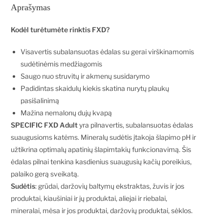
Aprašymas
Kodėl turėtumėte rinktis FXD?
Visavertis subalansuotas ėdalas su gerai virškinamomis
sudėtinėmis medžiagomis
Saugo nuo struvitų ir akmenų susidarymo
Padidintas skaidulų kiekis skatina nurytų plaukų
pasišalinimą
Mažina nemalonų dujų kvapą
SPECIFIC FXD Adult
yra pilnavertis, subalansuotas ėdalas
suaugusioms katėms. Mineralų sudėtis įtakoja šlapimo pH ir
užtikrina optimalų apatinių šlapimtakių funkcionavimą. Šis
ėdalas pilnai tenkina kasdienius suaugusių kačių poreikius,
palaiko gerą sveikatą.
Sudėtis
: grūdai, daržovių baltymų ekstraktas, žuvis ir jos
produktai, kiaušiniai ir jų produktai, aliejai ir riebalai,
mineralai, mėsa ir jos produktai, daržovių produktai, sėklos.