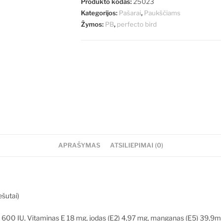
Produkto kodas:
25023
Kategorijos:
Pašarai
,
Paukščiams
Žymos:
PB
,
perfecto bird
APRAŠYMAS
ATSILIEPIMAI (0)
ešutai)
) 600 IU, Vitaminas E 18 mg, jodas (E2) 4,97 mg, manganas (E5) 39,9m