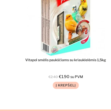
Vitapol smėlis paukščiams su kriauklelėmis 1,5kg
€
1.90
€
2.40
su PVM
Į KREPŠELĮ