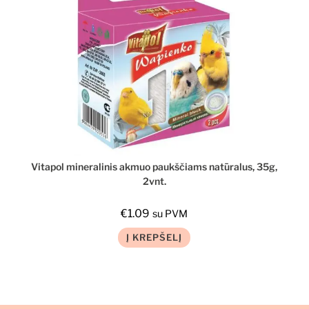
Vitapol mineralinis akmuo paukščiams natūralus, 35g,
2vnt.
€
1.09
su PVM
Į KREPŠELĮ