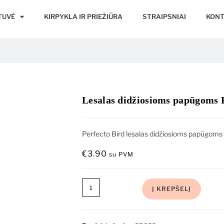
TUVĖ
KIRPYKLA IR PRIEŽIŪRA
STRAIPSNIAI
KONT
Lesalas didžiosioms papūgoms P
Perfecto Bird lesalas didžiosioms papūgoms
€
3.90
su PVM
Į KREPŠELĮ