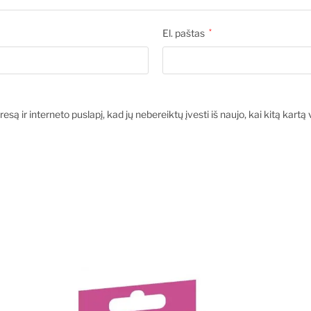
El. paštas
*
esą ir interneto puslapį, kad jų nebereiktų įvesti iš naujo, kai kitą kart