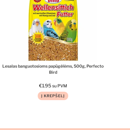
Lesalas banguotosioms papūgėlėms, 500g, Perfecto
Bird
€
1.95
su PVM
Į KREPŠELĮ