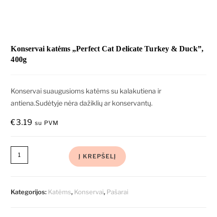
Konservai katėms „Perfect Cat Delicate Turkey & Duck”,
400g
Konservai suaugusioms katėms su kalakutiena ir
antiena.Sudėtyje nėra dažiklių ar konservantų.
€
3.19
su PVM
Į KREPŠELĮ
Kategorijos:
Katėms
,
Konservai
,
Pašarai