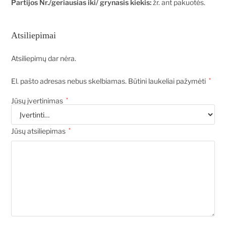
Partijos Nr./geriausias iki/ grynasis kiekis:
žr. ant pakuotės.
Atsiliepimai
Atsiliepimų dar nėra.
El. pašto adresas nebus skelbiamas.
Būtini laukeliai pažymėti
*
Jūsų įvertinimas
*
Jūsų atsiliepimas
*