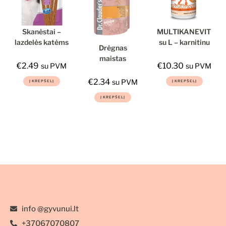
Skanėstai –
MULTIKANEVIT
lazdelės katėms
su L – karnitinu
Drėgnas
su veršiena ir
maistas
kalakutiena,
€
2.49
€
10.30
su PVM
su PVM
kačiukams,
10vnt., 50g
Dr.Clauder‘s
€
2.34
su PVM
Į KREPŠELĮ
Į KREPŠELĮ
Perfecto Cat
Best Selection,
Į KREPŠELĮ
85g
info @gyvunui.lt
+37067070807