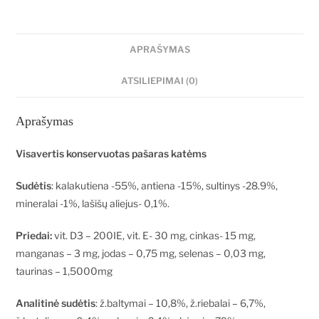
APRAŠYMAS
ATSILIEPIMAI (0)
Aprašymas
Visavertis konservuotas pašaras katėms
Sudėtis
: kalakutiena -55%, antiena -15%, sultinys -28.9%,
mineralai -1%, lašišų aliejus- 0,1%.
Priedai:
vit. D3 – 200IE, vit. E- 30 mg, cinkas- 15 mg,
manganas – 3 mg, jodas – 0,75 mg, selenas – 0,03 mg,
taurinas – 1,5000mg
Analitinė sudėtis
: ž.baltymai – 10,8%, ž.riebalai – 6,7%,