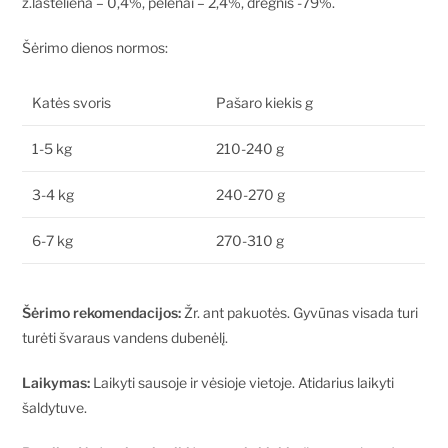
ž.lasteliena – 0,4%, pelenai – 2,4%, drėgnis -79%.
Šėrimo dienos normos:
Katės svoris
Pašaro kiekis g
1-5 kg
210-240 g
3-4 kg
240-270 g
6-7 kg
270-310 g
Šėrimo rekomendacijos:
Žr. ant pakuotės. Gyvūnas visada turi
turėti švaraus vandens dubenėlį.
Laikymas:
Laikyti sausoje ir vėsioje vietoje. Atidarius laikyti
šaldytuve.