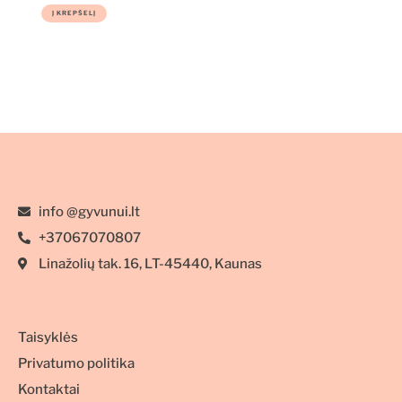
padaže, DR.
Į KREPŠELĮ
CLAUDER’S,
100g
info @gyvunui.lt
+37067070807
Linažolių tak. 16, LT-45440, Kaunas
Taisyklės
Privatumo politika
Kontaktai