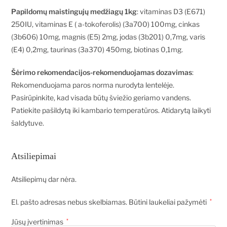
Papildomų maistingujų medžiagų 1kg
: vitaminas D3 (E671)
250IU, vitaminas E ( a-tokoferolis) (3a700) 100mg, cinkas
(3b606) 10mg, magnis (E5) 2mg, jodas (3b201) 0,7mg, varis
(E4) 0,2mg, taurinas (3a370) 450mg, biotinas 0,1mg.
Šėrimo rekomendacijos-rekomenduojamas dozavimas
:
Rekomenduojama paros norma nurodyta lentelėje.
Pasirūpinkite, kad visada būtų šviežio geriamo vandens.
Patiekite pašildytą iki kambario temperatūros. Atidarytą laikyti
šaldytuve.
Atsiliepimai
Atsiliepimų dar nėra.
El. pašto adresas nebus skelbiamas.
Būtini laukeliai pažymėti
*
Jūsų įvertinimas
*