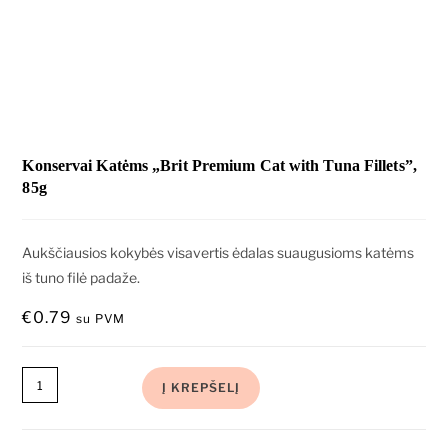
Konservai Katėms „Brit Premium Cat with Tuna Fillets”,
85g
Aukščiausios kokybės visavertis ėdalas suaugusioms katėms
iš tuno filė padaže.
€
0.79
su PVM
Į KREPŠELĮ