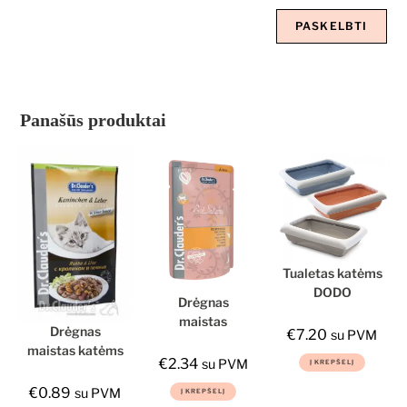
Panašūs produktai
Tualetas katėms
DODO
Drėgnas
nuimamais
maistas
kraštais, pilkas
Drėgnas
€
7.20
su PVM
kačiukams,
45,5x31x13,5cm
maistas katėms
Dr.Clauder‘s
€
2.34
su PVM
Į KREPŠELĮ
su triušiena ir
Best Selection,
kepenimis
€
0.89
su PVM
Į KREPŠELĮ
85g