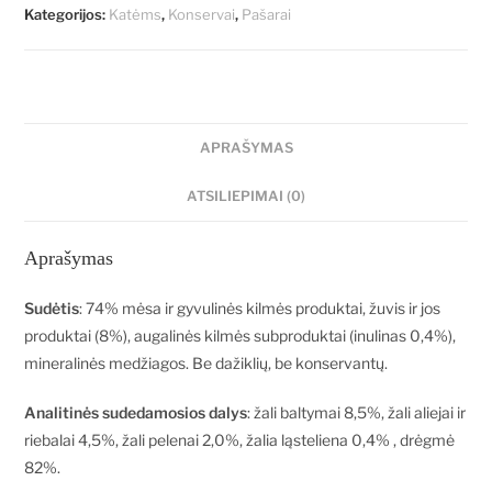
Kategorijos:
Katėms
,
Konservai
,
Pašarai
APRAŠYMAS
ATSILIEPIMAI (0)
Aprašymas
Sudėtis
: 74
% mėsa ir gyvulinės kilmės produktai, žuvis ir jos
produktai (8%), augalin
ė
s kilm
ė
s subproduktai (inulinas 0,4%),
mineralin
ės medžiagos. Be dažiklių, be konservantų.
Analitinės sudedamosios dalys
: žali baltymai 8,5
%
, žali aliejai ir
riebalai 4,5
%
, žali pelenai 2,0%, žalia ląsteliena 0,4
%
, drėgmė
82%.