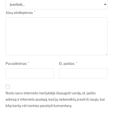
Jūsų atsiliepimas
*
Pavadinimas
*
El. paštas
*
Noriu savo interneto naršyklėje išsaugoti vardą, el. pašto
adresą ir interneto puslapį, kad jų nebereiktų įvesti iš naujo, kai
kitą kartą vėl norėsiu parašyti komentarą.