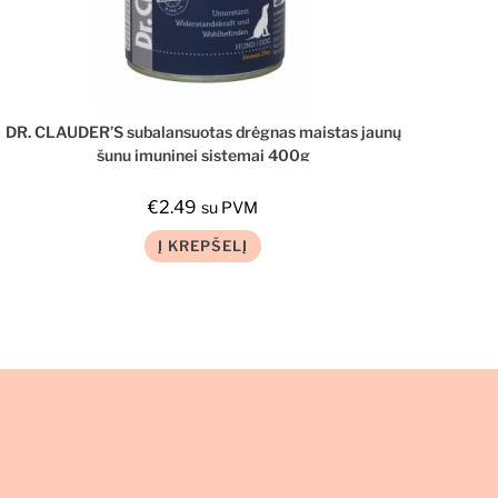
DR. CLAUDER’S subalansuotas drėgnas maistas jaunų
šunų imuninei sistemai 400g
€
2.49
su PVM
Į KREPŠELĮ