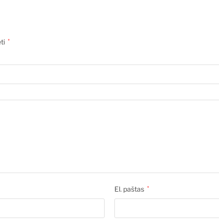
ėti
*
El. paštas
*