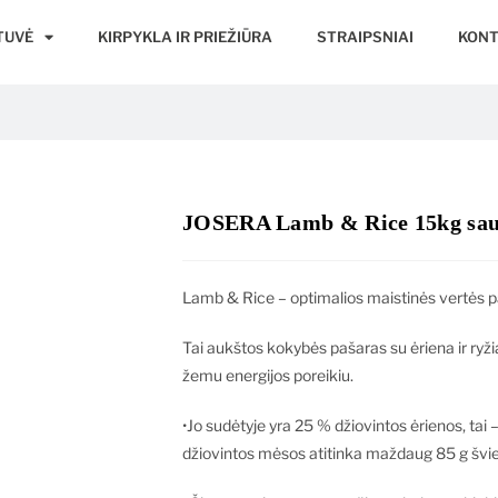
TUVĖ
KIRPYKLA IR PRIEŽIŪRA
STRAIPSNIAI
KONT
JOSERA Lamb & Rice 15kg saus
Lamb & Rice – optimalios maistinės vertės p
Tai aukštos kokybės pašaras su ėriena ir ryž
žemu energijos poreikiu.
•Jo sudėtyje yra 25 % džiovintos ėrienos, tai 
džiovintos mėsos atitinka maždaug 85 g švi