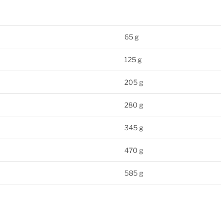
65 g
125 g
205 g
280 g
345 g
470 g
585 g