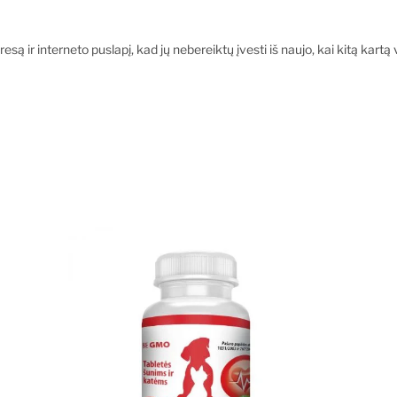
esą ir interneto puslapį, kad jų nebereiktų įvesti iš naujo, kai kitą kart