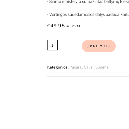
• Šiame maiste yra sumažintas baltymų kiekis,
• Vertingos sudedamosios dalys padeda kailiui
€
49.98
su PVM
Į KREPŠELĮ
Kategorijos:
Pašarai
,
Sausi
,
Šunims