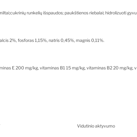
ltai;cukrinių runkelių išspaudos; paukštienos riebalai; hidrolizuoti gyvuli
kalcis 2%, fosforas 1,15%, natris 0,45%, magnis 0,11%.
itaminas E 200 mg/kg, vitaminas B1 15 mg/kg, vitaminas B2 20 mg/kg,
/
Vidutinio aktyvumo