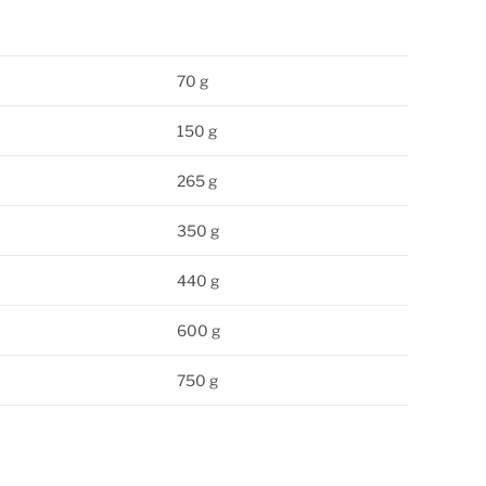
70 g
150 g
265 g
350 g
440 g
600 g
750 g