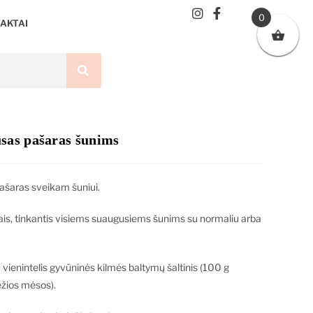
0
AKTAI
as pašaras šunims
ašaras sveikam šuniui.
iais, tinkantis visiems suaugusiems šunims su normaliu arba
– vienintelis gyvūninės kilmės baltymų šaltinis (100 g
ežios mėsos).