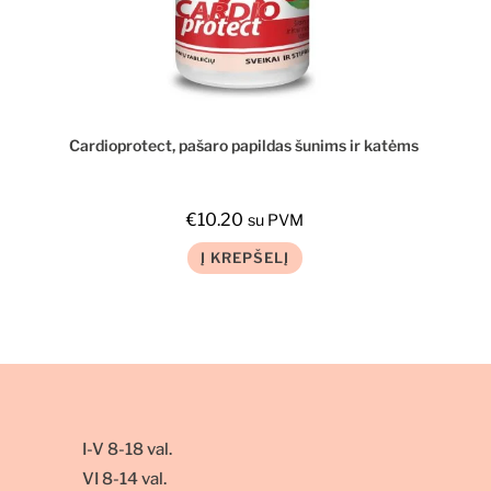
Cardioprotect, pašaro papildas šunims ir katėms
€
10.20
su PVM
Į KREPŠELĮ
I-V 8-18 val.
VI 8-14 val.