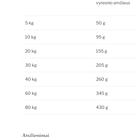
vyresnio amžiaus
5 kg
50 g
10 kg
95 g
20 kg
155 g
30 kg
205 g
40 kg
260 g
60 kg
345 g
80 kg
430 g
Atsiliepimai