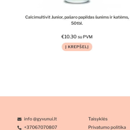
Calcimultivit Junior, pašaro papildas šunims ir katėms,
50tbl.
€
10.30
su PVM
Į KREPŠELĮ
info @gyvunui.lt
Taisyklės
+37067070807
Privatumo politika