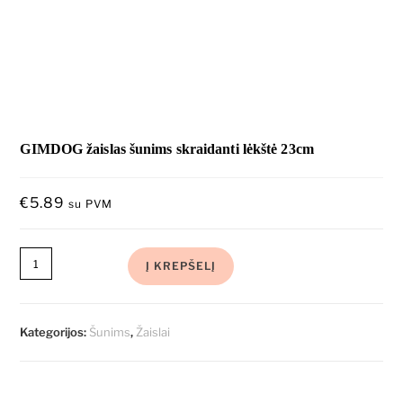
GIMDOG žaislas šunims skraidanti lėkštė 23cm
€
5.89
su PVM
Į KREPŠELĮ
Kategorijos:
Šunims
,
Žaislai