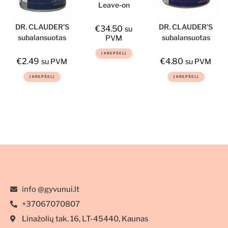
Leave-on
kondicionierius,
So Posh, 1l
DR. CLAUDER’S
DR. CLAUDER’S
€
34.50
su
subalansuotas
subalansuotas
PVM
drėgnas
drėgnas
Į KREPŠELĮ
maistas jaunų
maistas jaunų
€
2.49
€
4.80
su PVM
su PVM
šunų imuninei
šunų imuninei
Į KREPŠELĮ
Į KREPŠELĮ
sistemai 400g
sistemai 800g
info @gyvunui.lt
+37067070807
Linažolių tak. 16, LT-45440, Kaunas