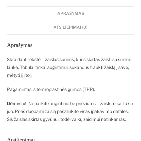
APRAŠYMAS
ATSILIEPIMAI (0)
Aprašymas
Skraidanti lėkštė – žaislas šunims, kuris skirtas žaisti su šunimi
lauke. Tobulai tinka augintiniui, sukandus traukti žaislą į save,
mėtyti jį į tolį.
Pagamintas iš termoplastinės gumos (TPR).
Dėmesio!
Nepalikite augintinio be priežiūros – žaiskite kartu su
juo. Prieš duodami žaislą pašalinkite visas įpakavimo detales.
Šis žaislas skirtas gyvūnui, todėl vaikų žaidimui netinkamas.
Atsiliepimai