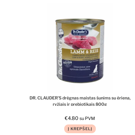
DR. CLAUDER’S drėgnas maistas šunims su ėriena,
ryžiais ir prebiotikais 800g
€
4.80
su PVM
Į KREPŠELĮ