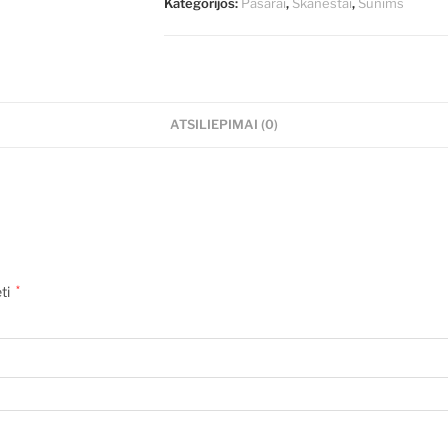
Kategorijos:
Pašarai
,
Skanėstai
,
Šunims
ATSILIEPIMAI (0)
ėti
*