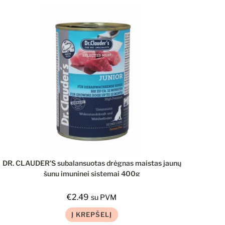
DR. CLAUDER’S subalansuotas drėgnas maistas jaunų
šunų imuninei sistemai 400g
€
2.49
su PVM
Į KREPŠELĮ