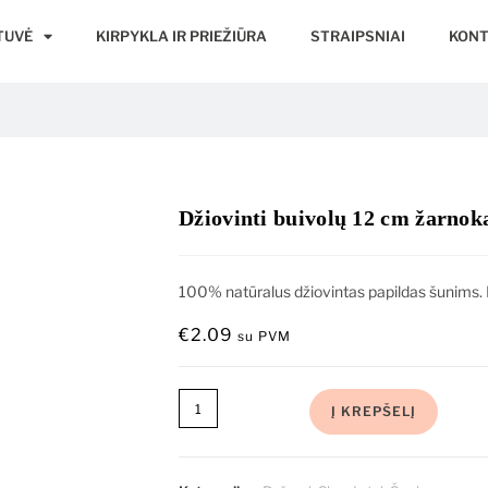
TUVĖ
KIRPYKLA IR PRIEŽIŪRA
STRAIPSNIAI
KONT
Džiovinti buivolų 12 cm žarnok
100% natūralus džiovintas papildas šunims. B
€
2.09
su PVM
Į KREPŠELĮ