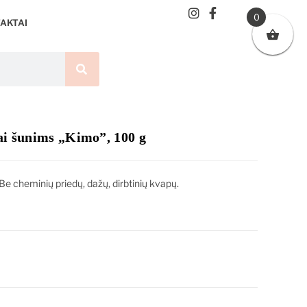
0
AKTAI
ai šunims „Kimo”, 100 g
e cheminių priedų, dažų, dirbtinių kvapų.