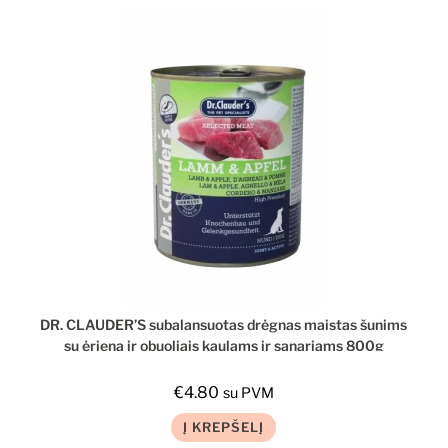
DR. CLAUDER’S subalansuotas drėgnas maistas šunims
su ėriena ir obuoliais kaulams ir sąnariams 800g
€
4.80
su PVM
Į KREPŠELĮ