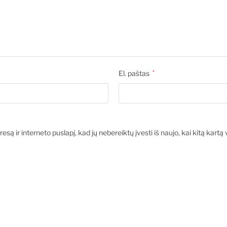
El. paštas
*
esą ir interneto puslapį, kad jų nebereiktų įvesti iš naujo, kai kitą kart