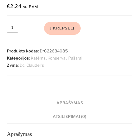
€
2.24
su PVM
Į KREPŠELĮ
Produkto kodas:
DrC22634085
Kategorijos:
Katėms
,
Konservai
,
Pašarai
Žyma:
Dc. Clauder's
APRAŠYMAS
ATSILIEPIMAI (0)
Aprašymas