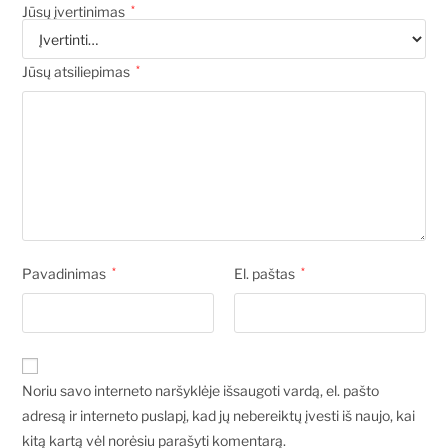
Jūsų įvertinimas
*
Jūsų atsiliepimas
*
Pavadinimas
*
El. paštas
*
Noriu savo interneto naršyklėje išsaugoti vardą, el. pašto
adresą ir interneto puslapį, kad jų nebereiktų įvesti iš naujo, kai
kitą kartą vėl norėsiu parašyti komentarą.