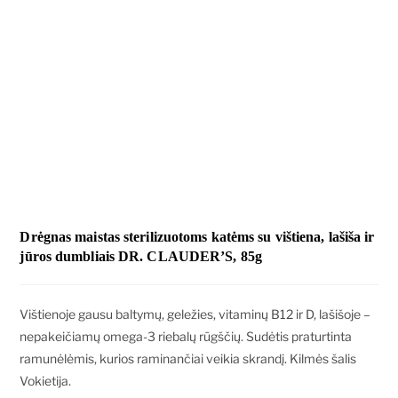
Drėgnas maistas sterilizuotoms katėms su vištiena, lašiša ir
jūros dumbliais DR. CLAUDER’S, 85g
Vištienoje gausu baltymų, geležies, vitaminų B12 ir D, lašišoje –
nepakeičiamų omega-3 riebalų rūgščių. Sudėtis praturtinta
ramunėlėmis, kurios raminančiai veikia skrandį. Kilmės šalis
Vokietija.