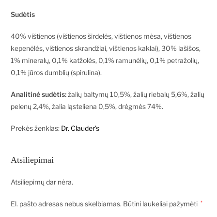
Sudėtis
40% vištienos (vištienos širdelės, vištienos mėsa, vištienos
kepenėlės, vištienos skrandžiai, vištienos kaklai), 30% lašišos,
1% mineralų, 0,1% katžolės, 0,1% ramunėlių, 0,1% petražolių,
0,1% jūros dumblių (spirulina).
Analitinė sudėtis:
žalių baltymų 10,5%, žalių riebalų 5,6%, žalių
pelenų 2,4%, žalia ląsteliena 0,5%, drėgmės 74%.
Prekės ženklas:
Dr. Clauder’s
Atsiliepimai
Atsiliepimų dar nėra.
El. pašto adresas nebus skelbiamas.
Būtini laukeliai pažymėti
*