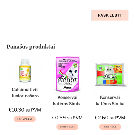
Panašūs produktai
Calcimultivit
Junior, pašaro
Konservai
Konservai
papildas šunims
katėms Simba
katėms Simba
ir katėms,
€
10.30
(salmon&dory),
mix, 4×100 g
su PVM
50tbl.
100 g
€
0.69
€
2.60
su PVM
su PVM
Į KREPŠELĮ
Į KREPŠELĮ
Į KREPŠELĮ