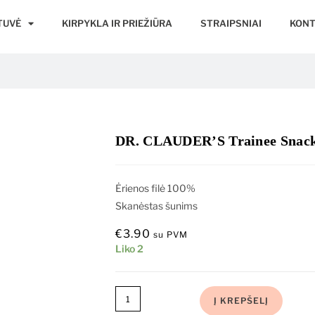
TUVĖ
KIRPYKLA IR PRIEŽIŪRA
STRAIPSNIAI
KONT
DR. CLAUDER’S Trainee Snack 
Ėrienos filė 100%
Skanėstas šunims
€
3.90
su PVM
Liko 2
Į KREPŠELĮ