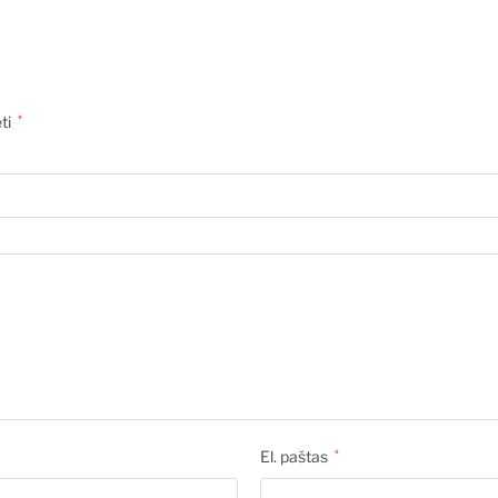
ėti
*
El. paštas
*