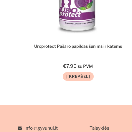
Uroprotect Pašaro papildas šunims ir katėms
€
7.90
su PVM
Į KREPŠELĮ
info @gyvunui.lt
Taisyklės