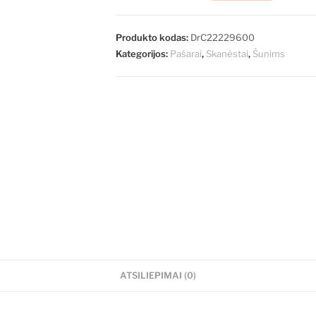
Produkto kodas:
DrC22229600
Kategorijos:
Pašarai
,
Skanėstai
,
Šunims
ATSILIEPIMAI (0)