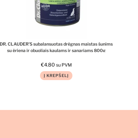
DR. CLAUDER’S subalansuotas drėgnas maistas šunims
su ėriena ir obuoliais kaulams ir sąnariams 800g
€
4.80
su PVM
Į KREPŠELĮ