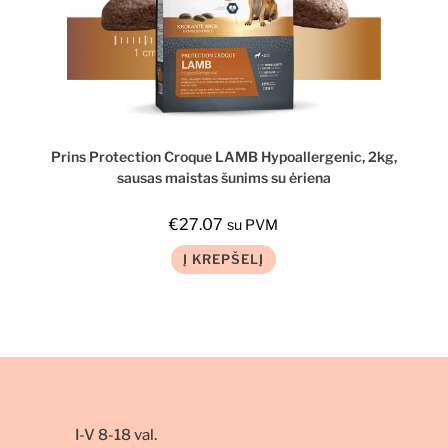
Prins Protection Croque LAMB Hypoallergenic, 2kg,
sausas maistas šunims su ėriena
€
27.07
su PVM
Į KREPŠELĮ
I-V 8-18 val.