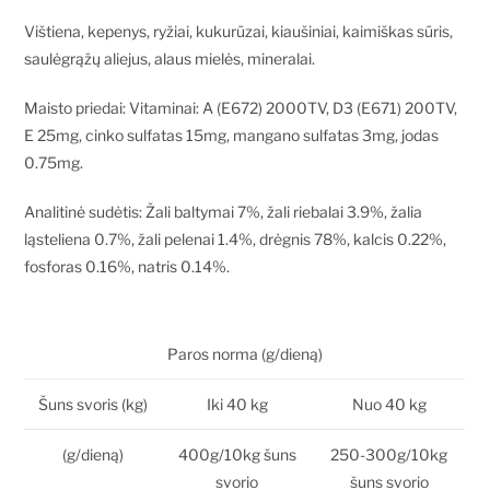
Vištiena, kepenys, ryžiai, kukurūzai, kiaušiniai, kaimiškas sūris,
saulėgrąžų aliejus, alaus mielės, mineralai.
Maisto priedai: Vitaminai: A (E672) 2000TV, D3 (E671) 200TV,
E 25mg, cinko sulfatas 15mg, mangano sulfatas 3mg, jodas
0.75mg.
Analitinė sudėtis: Žali baltymai 7%, žali riebalai 3.9%, žalia
ląsteliena 0.7%, žali pelenai 1.4%, drėgnis 78%, kalcis 0.22%,
fosforas 0.16%, natris 0.14%.
Paros norma (g/dieną)
Šuns svoris (kg)
Iki 40 kg
Nuo 40 kg
(g/dieną)
400g/10kg šuns
250-300g/10kg
svorio
šuns svorio