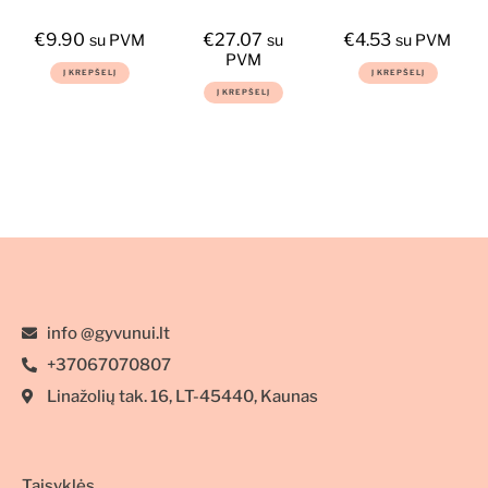
šunims ir
Croque LAMB
nagams
katėms
Hypoallergenic,
€
9.90
€
27.07
€
4.53
su PVM
su
su PVM
2kg, sausas
PVM
Į KREPŠELĮ
Į KREPŠELĮ
maistas šunims
Į KREPŠELĮ
su ėriena
info @gyvunui.lt
+37067070807
Linažolių tak. 16, LT-45440, Kaunas
Taisyklės