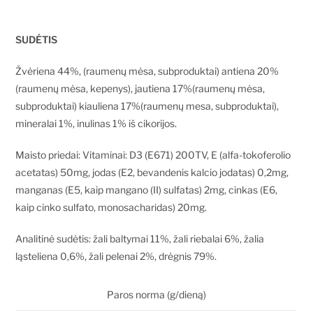
SUDĖTIS
Žvėriena 44%, (raumenų mėsa, subproduktai) antiena 20%
(raumenų mėsa, kepenys), jautiena 17%(raumenų mėsa,
subproduktai) kiauliena 17%(raumenų mesa, subproduktai),
mineralai 1%, inulinas 1% iš cikorijos.
Maisto priedai: Vitaminai: D3 (E671) 200TV, E (alfa-tokoferolio
acetatas) 50mg, jodas (E2, bevandenis kalcio jodatas) 0,2mg,
manganas (E5, kaip mangano (II) sulfatas) 2mg, cinkas (E6,
kaip cinko sulfato, monosacharidas) 20mg.
Analitinė sudėtis: žali baltymai 11%, žali riebalai 6%, žalia
ląsteliena 0,6%, žali pelenai 2%, drėgnis 79%.
Paros norma (g/dieną)