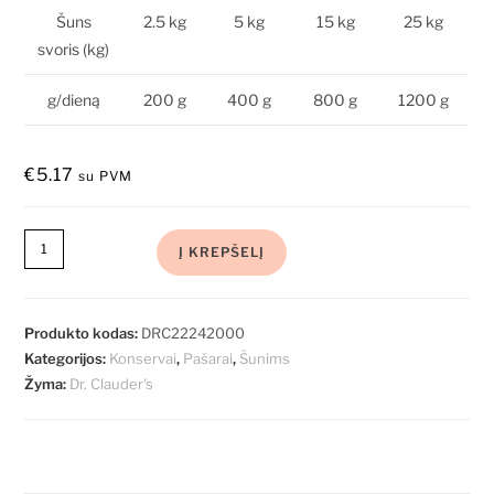
Šuns
2.5 kg
5 kg
15 kg
25 kg
svoris (kg)
g/dieną
200 g
400 g
800 g
1200 g
€
5.17
su PVM
Į KREPŠELĮ
Produkto kodas:
DRC22242000
Kategorijos:
Konservai
,
Pašarai
,
Šunims
Žyma:
Dr. Clauder's