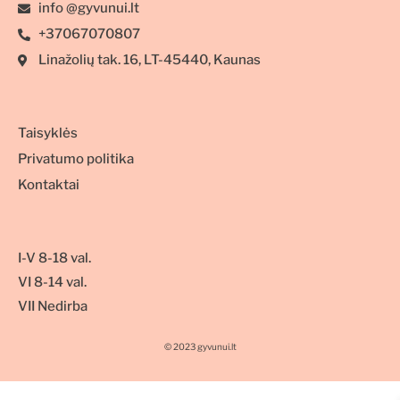
info @gyvunui.lt
+37067070807
Linažolių tak. 16, LT-45440, Kaunas
Taisyklės
Privatumo politika
Kontaktai
I-V 8-18 val.
VI 8-14 val.
VII Nedirba
© 2023 gyvunui.lt