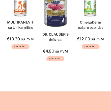
MULTIKANEVIT
OmegaDerm
su L – karnitinu
pašaro papildas
šunims ir
DR. CLAUDER’S
katėms
€
10.30
€
12.00
su PVM
su PVM
drėgnas
maistas šunims
Į KREPŠELĮ
Į KREPŠELĮ
su ėriena,
€
4.80
su PVM
ryžiais ir
Į KREPŠELĮ
prebiotikais
800g