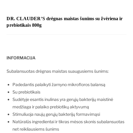
DR. CLAUDER’S drėgnas maistas šunims su žvėriena ir
prebiotikais 800g
INFORMACIJA
Subalansuotas drėgnas maistas suaugusiems šunims:
Padedantis palaikyti žarnyno mikrofloros balansą
Su prebiotikais
Sudėtyje esantis inulinas yra gerųjų bakterijų maistinė
medžiaga ir palaiko prebiotikų aktyvumą
Stimuliuoja naujų gerųjų bakterijų formavimąsi
Natūralūs ingredientai ir tikras mėsos skonis subalansuotas
net reikliausiems šunims