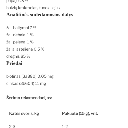
papajos
3 %
bulvių krakmolas, tuno aliejus
Analitinės sudedamosios dalys
žali baltymai
7 %
žali riebalai
1 %
žali pelenai
1 %
žalia ląsteliena
0,5 %
drėgnis
85 %
Priedai
biotinas (3a880)
0,05 mg
cinkas (3b604)
11 mg
Šėrimo rekomendacijos:
Katės svoris, kg
Pakuotė (15 g), vnt.
2-3
1-2