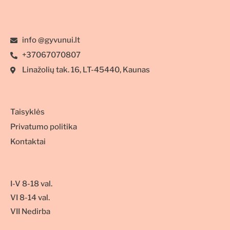
info @gyvunui.lt
+37067070807
Linažolių tak. 16, LT-45440, Kaunas
Taisyklės
Privatumo politika
Kontaktai
I-V 8-18 val.
VI 8-14 val.
VII Nedirba