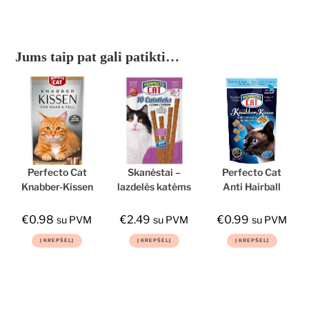
Jums taip pat gali patikti…
Perfecto Cat
Skanėstai –
Perfecto Cat
Knabber-Kissen
lazdelės katėms
Anti Hairball
Haar & Fell,
su veršiena ir
traškios
traškios
kalakutiena,
pagalvėlės
€
0.98
€
2.49
€
0.99
su PVM
su PVM
su PVM
pagalvėlės su
10vnt., 50g
katėms su įdaru,
Į KREPŠELĮ
Į KREPŠELĮ
Į KREPŠELĮ
kreminiu įdaru,
Perfecto Cat
skatinančios
kailiui ir odai
plaukų
50g
pasišalinimą
50g