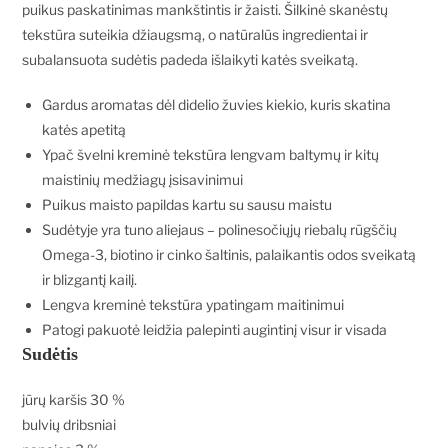
puikus paskatinimas mankštintis ir žaisti. Šilkinė skanėstų
tekstūra suteikia džiaugsmą, o natūralūs ingredientai ir
subalansuota sudėtis padeda išlaikyti katės sveikatą.
Gardus aromatas dėl didelio žuvies kiekio, kuris skatina
katės apetitą
Ypač švelni kreminė tekstūra lengvam baltymų ir kitų
maistinių medžiagų įsisavinimui
Puikus maisto papildas kartu su sausu maistu
Sudėtyje yra tuno aliejaus – polinesočiųjų riebalų rūgščių
Omega-3, biotino ir cinko šaltinis, palaikantis odos sveikatą
ir blizgantį kailį.
Lengva kreminė tekstūra ypatingam maitinimui
Patogi pakuotė leidžia palepinti augintinį visur ir visada
Sudėtis
jūrų karšis
30 %
bulvių dribsniai