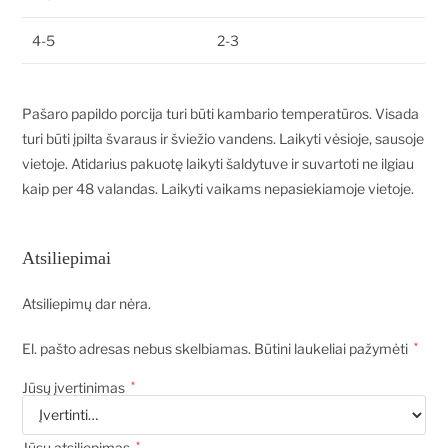
4-5
2-3
Pašaro papildo porcija turi būti kambario temperatūros. Visada
turi būti įpilta švaraus ir šviežio vandens. Laikyti vėsioje, sausoje
vietoje. Atidarius pakuotę laikyti šaldytuve ir suvartoti ne ilgiau
kaip per 48 valandas. Laikyti vaikams nepasiekiamoje vietoje.
Atsiliepimai
Atsiliepimų dar nėra.
El. pašto adresas nebus skelbiamas.
Būtini laukeliai pažymėti
*
Jūsų įvertinimas
*
Jūsų atsiliepimas
*