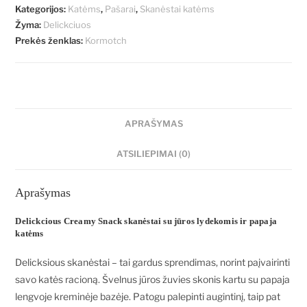
Kategorijos:
Katėms
,
Pašarai
,
Skanėstai katėms
Žyma:
Delickciuos
Prekės ženklas:
Kormotch
APRAŠYMAS
ATSILIEPIMAI (0)
Aprašymas
Delickcious Creamy Snack skanėstai su jūros lydekomis ir papaja
katėms
Delicksious skanėstai – tai gardus sprendimas, norint paįvairinti
savo katės racioną. Švelnus jūros žuvies skonis kartu su papaja
lengvoje kreminėje bazėje. Patogu palepinti augintinį, taip pat