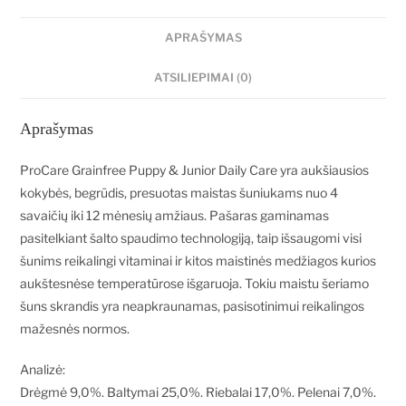
APRAŠYMAS
ATSILIEPIMAI (0)
Aprašymas
ProCare Grainfree Puppy & Junior Daily Care yra aukšiausios
kokybės, begrūdis, presuotas maistas šuniukams nuo 4
savaičių iki 12 mėnesių amžiaus. Pašaras gaminamas
pasitelkiant šalto spaudimo technologiją, taip išsaugomi visi
šunims reikalingi vitaminai ir kitos maistinės medžiagos kurios
aukštesnėse temperatūrose išgaruoja. Tokiu maistu šeriamo
šuns skrandis yra neapkraunamas, pasisotinimui reikalingos
mažesnės normos.
Analizė:
Drėgmė 9,0%. Baltymai 25,0%. Riebalai 17,0%. Pelenai 7,0%.