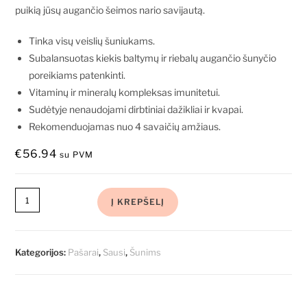
puikią jūsų augančio šeimos nario savijautą.
Tinka visų veislių šuniukams.
Subalansuotas kiekis baltymų ir riebalų augančio šunyčio
poreikiams patenkinti.
Vitaminų ir mineralų kompleksas imunitetui.
Sudėtyje nenaudojami dirbtiniai dažikliai ir kvapai.
Rekomenduojamas nuo 4 savaičių amžiaus.
€
56.94
su PVM
Į KREPŠELĮ
Kategorijos:
Pašarai
,
Sausi
,
Šunims