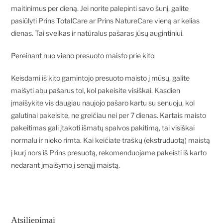
maitinimus per dieną. Jei norite palepinti savo šunį, galite
pasiūlyti Prins TotalCare ar Prins NatureCare vieną ar kelias
dienas. Tai sveikas ir natūralus pašaras jūsų augintiniui.
Pereinant nuo vieno presuoto maisto prie kito
Keisdami iš kito gamintojo presuoto maisto į mūsų, galite
maišyti abu pašarus tol, kol pakeisite visiškai. Kasdien
įmaišykite vis daugiau naujojo pašaro kartu su senuoju, kol
galutinai pakeisite, ne greičiau nei per 7 dienas. Kartais maisto
pakeitimas gali įtakoti išmatų spalvos pakitimą, tai visiškai
normalu ir nieko rimta. Kai keičiate traškų (ekstruduotą) maistą
į kurį nors iš Prins presuotą, rekomenduojame pakeisti iš karto
nedarant įmaišymo į senąjį maistą.
Atsiliepimai