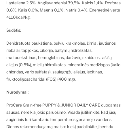
Ląsteliena 2,5%. Angliavandeniai 39,5%. Kalcis 1,4%. Fosforas
0,8%. Kalis 0,6%. Magnis 0,1%. Natris 0,4%. Energetinė vertė
4110kcal/kg.
Sudėtis:
Dehidratuota paukštiena, bulvių krakmolas, žirniai, jautienos
riebalai, tapijokos, cikorija, baltymų hidrolizatas,
maltodekstrinas, hemoglobinas, daržovių skaidulos, lašišų
aliejus (0,5%), mielių hidrolizatas, mineralinės medžiagos (kalio
chloridas, vario sulfatas), saulėgrąžų aliejus, lecitinas,
fruktooligosacharidai (FOS) (400 mg).
Nurodymai:
ProCare Grain-free PUPPY & JUNIOR DAILY CARE duodamas
sausas, nereikia jokio paruošimo. Visada įsitikinkite, kad jūsų
augintinis turi kambario temperatūros geriamojo vandens.
Dienos rekomenduojamą maisto kiekį padalinkite į bent du