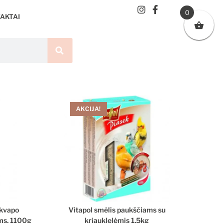
0
AKTAI
AKCIJA!
 kvapo
Vitapol smėlis paukščiams su
ams, 1100g
kriauklelėmis 1,5kg