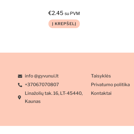
€
2.45
su PVM
Į KREPŠELĮ
info @gyvunui.lt
Taisyklės
+37067070807
Privatumo politika
Linažolių tak. 16, LT-45440,
Kontaktai
Kaunas