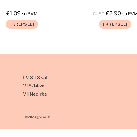
€
1.09
€
2.90
su PVM
€
4.50
su PV
Į KREPŠELĮ
Į KREPŠELĮ
I-V 8-18 val.
VI 8-14 val.
VII Nedirba
© 2023 gyvunui.lt