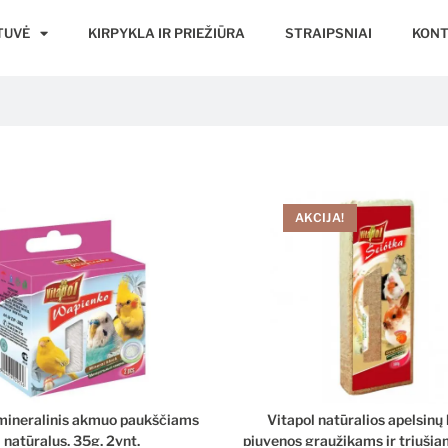
TUVĖ
KIRPYKLA IR PRIEŽIŪRA
STRAIPSNIAI
KONT
AKCIJA!
 mineralinis akmuo paukščiams
Vitapol natūralios apelsinų
natūralus, 35g, 2vnt.
pjuvenos graužikams ir triuši