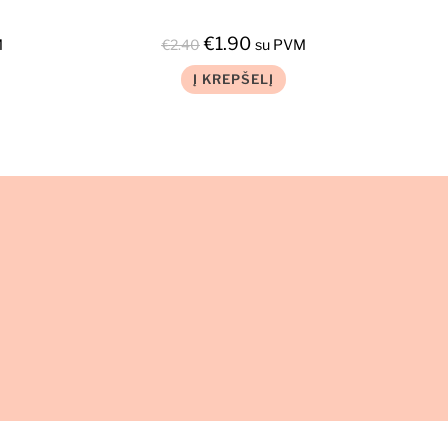
€
1.90
M
€
2.40
su PVM
Į KREPŠELĮ