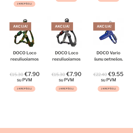
Į KREPŠELĮ
AKCIJA!
AKCIJA!
AKCIJA!
DOCO Loco
DOCO Loco
DOCO Vario
reguliuojamos
reguliuojamos
šunų petnešos,
šunų petnešos,
šunų petnešos,
L
kamufliažinės, L
L dydis
€
7.90
€
7.90
€
9.55
€
15.30
€
15.30
€
22.40
dydis
su PVM
su PVM
su PVM
Į KREPŠELĮ
Į KREPŠELĮ
Į KREPŠELĮ