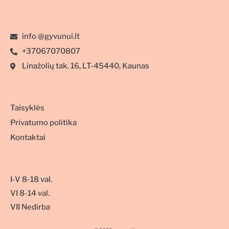
info @gyvunui.lt
+37067070807
Linažolių tak. 16, LT-45440, Kaunas
Taisyklės
Privatumo politika
Kontaktai
I-V 8-18 val.
VI 8-14 val.
VII Nedirba