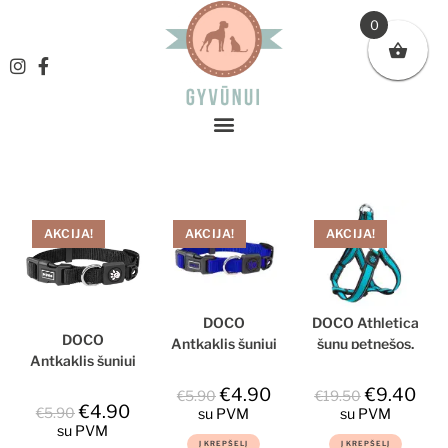
0
AKCIJA!
AKCIJA!
AKCIJA!
DOCO
DOCO Athletica
DOCO
Antkaklis šuniui
šunų petnešos,
Antkaklis šuniui
Signature,
L
Signature,
mėlynas,
€
4.90
€
9.40
€
5.90
€
19.50
juodas,
nailoninis, L
€
4.90
€
5.90
su PVM
su PVM
nailoninis, L
dydis
su PVM
dydis
Į KREPŠELĮ
Į KREPŠELĮ