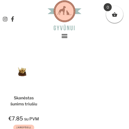
0
Skanėstas
šunims triušių
ausys baltos,
10vnt
€
7.85
su PVM
Į KREPŠELĮ