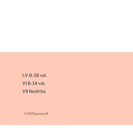
I-V 8-18 val.
VI 8-14 val.
VII Nedirba
© 2023 gyvunui.lt