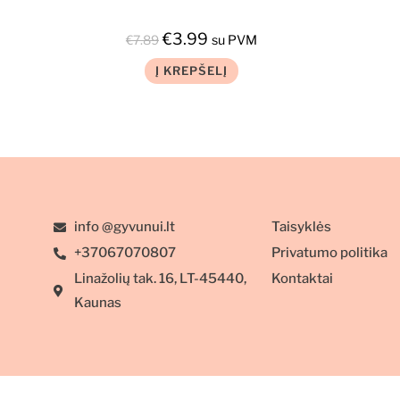
€
3.99
€
7.89
su PVM
Į KREPŠELĮ
info @gyvunui.lt
Taisyklės
+37067070807
Privatumo politika
Linažolių tak. 16, LT-45440,
Kontaktai
Kaunas